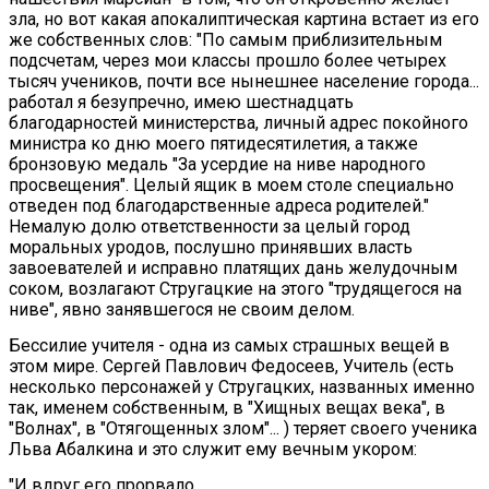
зла, но вот какая апокалиптическая картина встает из его
же собственных слов: "По самым приблизительным
подсчетам, через мои классы прошло более четырех
тысяч учеников, почти все нынешнее население города...
работал я безупречно, имею шестнадцать
благодарностей министерства, личный адрес покойного
министра ко дню моего пятидесятилетия, а также
бронзовую медаль "За усердие на ниве народного
просвещения". Целый ящик в моем столе специально
отведен под благодарственные адреса родителей."
Немалую долю ответственности за целый город
моральных уродов, послушно принявших власть
завоевателей и исправно платящих дань желудочным
соком, возлагают Стругацкие на этого "трудящегося на
ниве", явно занявшегося не своим делом.
Бессилие учителя - одна из самых страшных вещей в
этом мире. Сергей Павлович Федосеев, Учитель (есть
несколько персонажей у Стругацких, названных именно
так, именем собственным, в "Хищных вещах века", в
"Волнах", в "Отягощенных злом"... ) теряет своего ученика
Льва Абалкина и это служит ему вечным укором:
"И вдруг его прорвало.