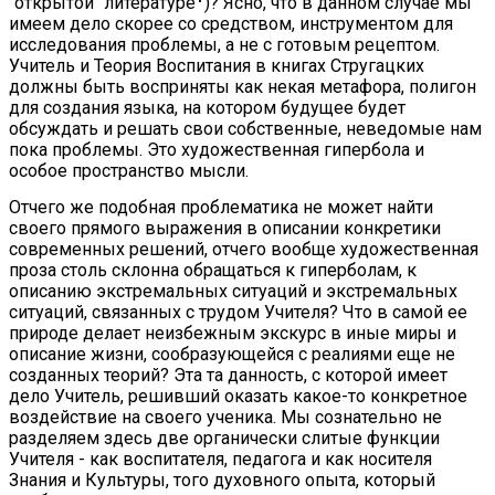
"открытой" литературе
)? Ясно, что в данном случае мы
имеем дело скорее со средством, инструментом для
исследования проблемы, а не с готовым рецептом.
Учитель и Теория Воспитания в книгах Стругацких
должны быть восприняты как некая метафора, полигон
для создания языка, на котором будущее будет
обсуждать и решать свои собственные, неведомые нам
пока проблемы. Это художественная гипербола и
особое пространство мысли.
Отчего же подобная проблематика не может найти
своего прямого выражения в описании конкретики
современных решений, отчего вообще художественная
проза столь склонна обращаться к гиперболам, к
описанию экстремальных ситуаций и экстремальных
ситуаций, связанных с трудом Учителя? Что в самой ее
природе делает неизбежным экскурс в иные миры и
описание жизни, сообразующейся с реалиями еще не
созданных теорий? Эта та данность, с которой имеет
дело Учитель, решивший оказать какое-то конкретное
воздействие на своего ученика. Мы сознательно не
разделяем здесь две органически слитые функции
Учителя - как воспитателя, педагога и как носителя
Знания и Культуры, того духовного опыта, который