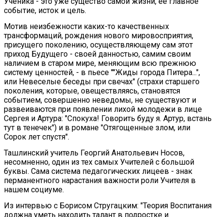
Ученика - это уже существо самой жизни, ее главное
событие, исток и цель.
Мотив неизбежности каких-то качественных
трансформаций, рождения нового мировосприятия,
присущего поколению, осуществляющему сам этот
приход Будущего - своей данностью, самим своим
наличием в старом мире, меняющим всю прежнюю
систему ценностей, - в пьесе ""Жиды города Питера...",
или Невеселые беседы при свечах" (страхи старшего
поколения, которые, овеществляясь, становятся
событием, совершенно неведомы, не существуют и
развеиваются при появлении лихой молодежи в лице
Сергея и Артура: "Спокуха! Говорить буду я. Артур, встань
тут в тенечек") и в романе "Отягощенные злом, или
Сорок лет спустя".
Ташлинский учитель Георгий Анатольевич Носов,
несомненно, один из тех самых Учителей с большой
буквы. Сама система педагогических лицеев - знак
перманентного нарастания важности роли Учителя в
нашем социуме.
Из интервью с Борисом Стругацким: "Теория Воспитания
должна уметь находить талант в подростке и