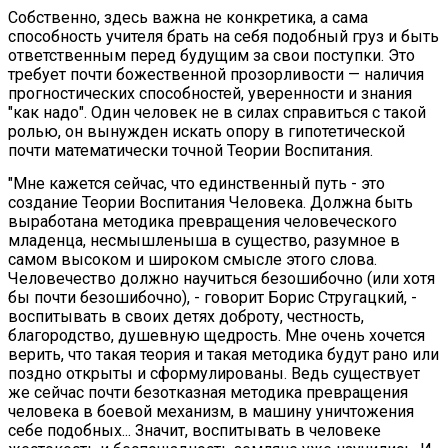
Собственно, здесь важна не конкретика, а сама
способность учителя брать на себя подобный груз и быть
ответственным перед будущим за свои поступки. Это
требует почти божественной прозорливости — наличия
прогностических способностей, уверенности и знания
"как надо". Один человек не в силах справиться с такой
ролью, он вынужден искать опору в гипотетической
почти математически точной Теории Воспитания.
"Мне кажется сейчас, что единственный путь - это
создание Теории Воспитания Человека. Должна быть
выработана методика превращения человеческого
младенца, несмышленыша в существо, разумное в
самом высоком и широком смысле этого слова.
Человечество должно научиться безошибочно (или хотя
бы почти безошибочно), - говорит Борис Стругацкий, -
воспитывать в своих детях доброту, честность,
благородство, душевную щедрость. Мне очень хочется
верить, что такая теория и такая методика будут рано или
поздно открыты и сформулированы. Ведь существует
же сейчас почти безотказная методика превращения
человека в боевой механизм, в машину уничтожения
себе подобных... Значит, воспитывать в человеке