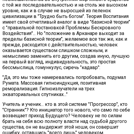
с той же последовательностью и на столь же высоком
уровне, как и в случае не выросшей из пеленок
цивилизации в "Трудно быть богом". Теория Воспитания
имеет свой отчетливый аналог в виде "базисной теории"
с "правильной постановкой Проблемы Бескровного
Воздействия"... Но "положение в Арканаре выходит за
пределы базисной теории", желаемое все так же, как и
прежде, расходится с действительностью, человек
оказывается существом слишком сложным, и
немыслимо заменить его другим, создав иную, лучшую
на первый взгляд, индивидуальность, это простая
бессмыслица, гомункулус, сиречь "кадавр":
"Да, это мы тоже намеревались попробовать, подумал
Румата. Массовая гипноиндукция, позитивная
реморализация. Гипноизлучатели на трех
экваториальных спутниках..."
Учитель и ученик... кто в этой системе "Прогрессор", кто
"Странник"? Кто инициатор того нового, что само по себе
возвещает приход Будущего? Человеку не по силам
брать на себя всю полноту власти над судьбой другого
существа, он не выдержит этой ноши, он совершит
ошибку, оставшись "всего лишь" человеком.