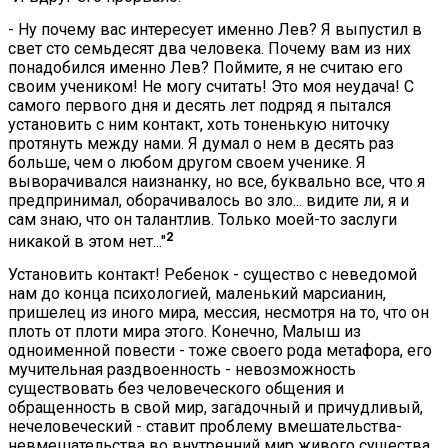
- Ну почему вас интересует именно Лев? Я выпустил в
свет сто семьдесят два человека. Почему вам из них
понадобился именно Лев? Поймите, я не считаю его
своим учеником! Не могу считать! Это моя неудача! С
самого первого дня и десять лет подряд я пытался
установить с ним контакт, хоть тоненькую ниточку
протянуть между нами. Я думал о нем в десять раз
больше, чем о любом другом своем ученике. Я
выворачивался наизнанку, но все, буквально все, что я
предпринимал, оборачивалось во зло... видите ли, я и
сам знаю, что он талантлив. Только моей-то заслуги
2
никакой в этом нет..."
Установить контакт! Ребенок - существо с неведомой
нам до конца психологией, маленький марсианин,
пришелец из иного мира, мессия, несмотря на то, что он
плоть от плоти мира этого. Конечно, Малыш из
одноименной повести - тоже своего рода метафора, его
мучительная раздвоенность - невозможность
существовать без человеческого общения и
обращенность в свой мир, загадочный и причудливый,
нечеловеческий - ставит проблему вмешательства-
невмешательства во внутренний мир живого существа