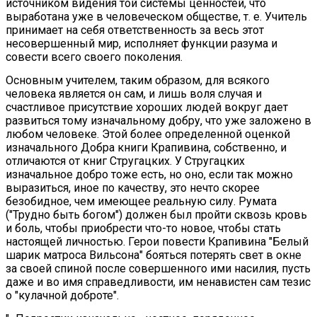
источником видения той системы ценностей, что
выработана уже в человеческом обществе, т. е. Учитель
принимает на себя ответственность за весь этот
несовершенный мир, исполняет функции разума и
совести всего своего поколения.
Основным учителем, таким образом, для всякого
человека является он сам, и лишь воля случая и
счастливое присутствие хороших людей вокруг дает
развиться тому изначальному добру, что уже заложено в
любом человеке. Этой более определенной оценкой
изначального Добра книги Крапивина, собственно, и
отличаются от книг Стругацких. У Стругацких
изначальное добро тоже есть, но оно, если так можно
выразиться, иное по качеству, это нечто скорее
безобидное, чем имеющее реальную силу. Румата
("Трудно быть богом") должен был пройти сквозь кровь
и боль, чтобы приобрести что-то новое, чтобы стать
настоящей личностью. Герои повести Крапивина "Белый
шарик матроса Вильсона" бояться потерять свет в окне
за своей спиной после совершенного ими насилия, пусть
даже и во имя справедливости, им ненавистен сам тезис
о "кулачной доброте".