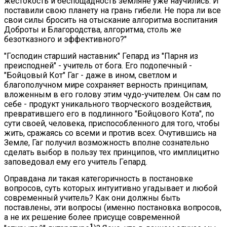
жестокость и беспощадность земляне уже научились. И
поставили свою планету на грань гибели. Не пора ли все
свои силы бросить на отыскание алгоритма воспитания
Доброты и Благородства, алгоритма, столь же
безотказного и эффективного?"
"Господин старший наставник" Гепард из "Парня из
преисподней" - учитель от бога. Его подопечный -
"Бойцовый Кот" Гаг - даже в ином, светлом и
благополучном мире сохраняет верность принципам,
вложенным в его голову этим чудо-учителем. Он сам по
себе - продукт уникального творческого воздействия,
превратившего его в подлинного "Бойцового Кота", по
сути своей, человека, приспособленного для того, чтобы
жить, сражаясь со всеми и против всех. Очутившись на
Земле, Гаг получил возможность вполне сознательно
сделать выбор в пользу тех принципов, что имплицитно
заповедовал ему его учитель Гепард.
Оправдана ли такая категоричность в постановке
вопросов, суть которых интуитивно угадывает и любой
современный учитель? Как они должны быть
поставлены, эти вопросы (именно постановка вопросов,
а не их решение более присуще современной
1