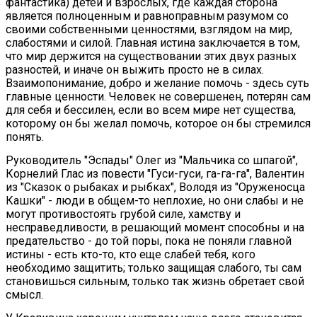
фантастика) детей и взрослых, где каждая сторона
является полноценным и равноправным разумом со
своими собственными ценностями, взглядом на мир,
слабостями и силой. Главная истина заключается в том,
что мир держится на существовании этих двух разных
разностей, и иначе он выжить просто не в силах.
Взаимопонимание, добро и желание помочь - здесь суть
главные ценности. Человек не совершенен, потерян сам
для себя и бессилен, если во всем мире нет существа,
которому он бы желал помочь, которое он бы стремился
понять.
Руководитель "Эспады" Олег из "Мальчика со шпагой",
Корнелий Глас из повести "Гуси-гуси, га-га-га", Валентин
из "Сказок о рыбаках и рыбках", Володя из "Оруженосца
Кашки" - люди в общем-то неплохие, но они слабы и не
могут противостоять грубой силе, хамству и
несправедливости, в решающий момент способны и на
предательство - до той поры, пока не поняли главной
истины - есть кто-то, кто еще слабей тебя, кого
необходимо защитить; только защищая слабого, ты сам
становишься сильным, только так жизнь обретает свой
смысл.