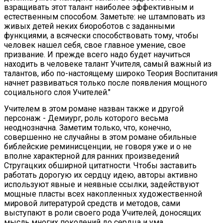
взращивать этот талант наиболее эффективным и
естественным способом. Заметьте: не штамповать из
живых детей неких биороботов с заданными
функциями, а всячески способствовать тому, чтобы
человек нашел себя, свое главное умение, свое
призвание. И прежде всего надо будет научиться
находить в человеке талант Учителя, самый важный из
талантов, ибо по-настоящему широко Теория Воспитания
начнет развиваться только после появления мощного
социального слоя Учителей."
Учителем в этом романе назван также и другой
персонаж - Демиург, роль которого весьма
неоднозначна. Заметим только, что, конечно,
совершенно не случайны в этом романе обильные
библейские реминисценции, не говоря уже и о не
вполне характерной для ранних произведений
Стругацких обширной цитатности. Чтобы заставить
работать дорогую их сердцу идею, авторы активно
используют явные и неявные ссылки, задействуют
мощные пласты всех накопленных художественной
мировой литературой средств и методов, сами
выступают в роли своего рода Учителей, доносящих
мысль многих поколений до сердца и ума