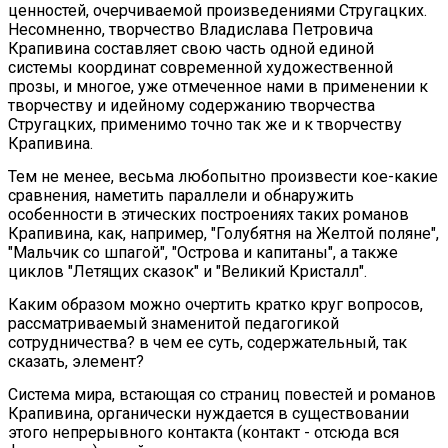
ценностей, очерчиваемой произведениями Стругацких.
Несомненно, творчество Владислава Петровича
Крапивина составляет свою часть одной единой
системы координат современной художественной
прозы, и многое, уже отмеченное нами в применении к
творчеству и идейному содержанию творчества
Стругацких, применимо точно так же и к творчеству
Крапивина.
Тем не менее, весьма любопытно произвести кое-какие
сравнения, наметить параллели и обнаружить
особенности в этических построениях таких романов
Крапивина, как, например, "Голубятня на Желтой поляне",
"Мальчик со шпагой", "Острова и капитаны", а также
циклов "Летящих сказок" и "Великий Кристалл".
Каким образом можно очертить кратко круг вопросов,
рассматриваемый знаменитой педагогикой
сотрудничества? в чем ее суть, содержательный, так
сказать, элемент?
Система мира, встающая со страниц повестей и романов
Крапивина, органически нуждается в существовании
этого непрерывного контакта (контакт - отсюда вся