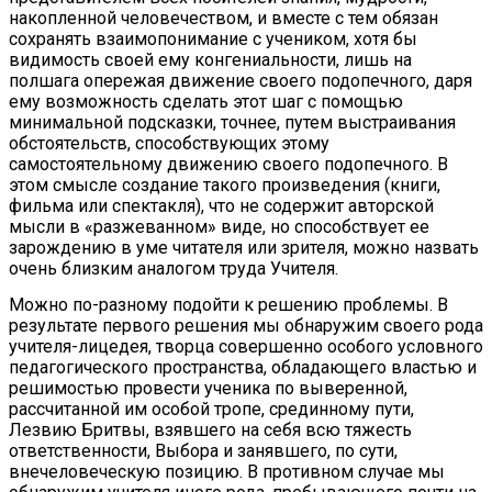
накопленной человечеством, и вместе с тем обязан
сохранять взаимопонимание с учеником, хотя бы
видимость своей ему конгениальности, лишь на
полшага опережая движение своего подопечного, даря
ему возможность сделать этот шаг с помощью
минимальной подсказки, точнее, путем выстраивания
обстоятельств, способствующих этому
самостоятельному движению своего подопечного. В
этом смысле создание такого произведения (книги,
фильма или спектакля), что не содержит авторской
мысли в «разжеванном» виде, но способствует ее
зарождению в уме читателя или зрителя, можно назвать
очень близким аналогом труда Учителя.
Можно по-разному подойти к решению проблемы. В
результате первого решения мы обнаружим своего рода
учителя-лицедея, творца совершенно особого условного
педагогического пространства, обладающего властью и
решимостью провести ученика по выверенной,
рассчитанной им особой тропе, срединному пути,
Лезвию Бритвы, взявшего на себя всю тяжесть
ответственности, Выбора и занявшего, по сути,
внечеловеческую позицию. В противном случае мы