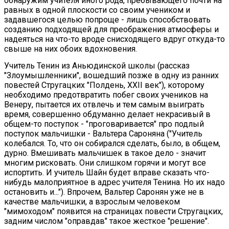
обнаружим учителя иного рода, пребывающего почти на
равных в одной плоскости со своим учеником и
задавшегося целью попроще - лишь способствовать
созданию подходящей для преображения атмосферы и
надеяться на что-то вроде снисходящего вдруг откуда-то
свыше на них обоих вдохновения.
Учитель Тенин из Аньюдинской школы (рассказ
"Злоумышленники", вошедший позже в одну из ранних
повестей Стругацких "Полдень, XXII век"), которому
необходимо предотвратить побег своих учеников на
Венеру, пытается их отвлечь и тем самым выиграть
время, совершенно обдуманно делает некрасивый в
общем-то поступок - "проговаривается" про подлый
поступок мальчишки - Вальтера Сароняна ("Учитель
колебался. То, что он собирался сделать, было, в общем,
дурно. Вмешивать мальчишек в такое дело - значит
многим рисковать. Они слишком горячи и могут все
испортить. И учитель Шайн будет вправе сказать что-
нибудь малоприятное в адрес учителя Тенина. Но их надо
остановить и..."). Впрочем, Вальтер Саронян уже не в
качестве мальчишки, а взрослым человеком
"мимоходом" появится на страницах повести Стругацких,
задним числом "оправдав" такое жесткое "решение".