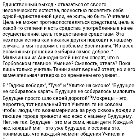
Единственный выход - отказаться от своего
человеческого естества, полностью посвятить себя
одной-единственной цели, не жить, но быть Учителем.
Цель не может противопоставляться средствам, цель в
какой-то степени и есть средства, употребленные на ее
осуществление, цель тождественна средствам. Эта
нехитрая истина как никакая другая подходит к нашему
случаю, а мы говорим о проблеме Воспитания. "Из всех
возможных решений выбирай самое доброе..."
Мальчишки из Аньюдинской школы спорят, что в
Горбовском главное. Умение? Смелость, отвага? Пока
лишь только учитель Тенин знает верный ответ, но и его
замечательная четверка со временем его узнает...
В "Гадких лебедях", "Туче" и "Улитке на склоне" "Будущее
не собиралось карать. Будущее не собиралось миловать.
3
Будущее просто шло своей дорогой."
Мокрецы - это,
вероятно, тот идеальный тип Учителя, те не совсем
чтобы люди, что вознамерились за руку сквозь дожди и
тающие города привести нас всех к нашему Будущему.
Нет, не так. Будущее - это мы сами, наши дети. Каждый
час, каждый миг - это уже будущее, и осознав это,
понимаешь, что каждый момент общения Учителя и