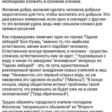
необходимо вложить в сознание ученика.
Желания добра, желания сделать человека добрым
недостаточно для того, чтобы воспитать его добрым. Это
два разных измерения, если одно и совпадет с другим -
то это великая удача, ведь мир слишком сложен для
прямых решений.
Как справедливо замечает один из героев "Гадких
лебедей" Бол-Кунац, "именно то, что наиболее
естественно, менее всего подобает человеку...
Естественное всегда примитивно, а человек - существо
сложное, естественность ему не идет…" Чудовищные с
виду и какие-то заведомо "иномирные" мокрецы из
"Гадких лебедей" - это, по сути, единственный
реализуемый проект внедрения новых учителей в наш
мир. "Неизвестно, кто первый открыл воду, но уж
наверняка это сделали не рыбы" ("Малыш"). "В конце
концов, перед обществом встанут проблемы такой
сложности, что разрешить их будет уже не в силах
человеческих" ("Град обреченный").
Трудно обвинять городского учителя господина
Аполлона, "натурального обывателя" из "Второго
нашествия марсиан" в том, что он откровенно желает