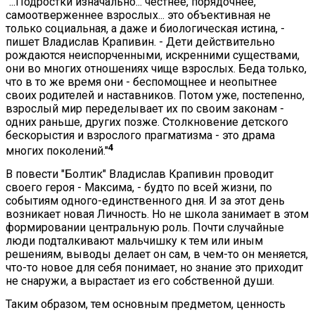
"...Подростки изначально... честнее, порядочнее,
самоотверженнее взрослых... это объективная не
только социальная, а даже и биологическая истина, -
пишет Владислав Крапивин. - Дети действительно
рождаются неиспорченными, искренними существами,
они во многих отношениях чище взрослых. Беда только,
что в то же время они - беспомощнее и неопытнее
своих родителей и наставников. Потом уже, постепенно,
взрослый мир переделывает их по своим законам -
одних раньше, других позже. Столкновение детского
бескорыстия и взрослого прагматизма - это драма
4
многих поколений."
В повести "Болтик" Владислав Крапивин проводит
своего героя - Максима, - будто по всей жизни, по
событиям одного-единственного дня. И за этот день
возникает новая Личность. Но не школа занимает в этом
формировании центральную роль. Почти случайные
люди подталкивают мальчишку к тем или иным
решениям, выводы делает он сам, в чем-то он меняется,
что-то новое для себя понимает, но знание это приходит
не снаружи, а вырастает из его собственной души.
Таким образом, тем основным предметом, ценность