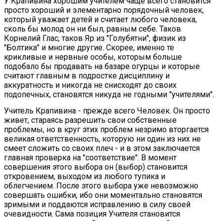
У Крапивина хорошим учителем чаще всего становится
просто хороший и элементарно порядочный человек,
который уважает детей и считает любого человека,
сколь бы молод он ни был, равным себе. Таков
Корнелий Глас, таков Яр из "Голубятни", физик из
"Болтика" и многие другие. Скорее, именно те
крикливые и нервные особы, которым больше
подобало бы продавать на базаре огурцы и которые
считают главным в подростке дисциплину и
аккуратность и никогда не снисходят до своих
подопечных, становятся никуда не годными "учителями".
Учитель Крапивина - прежде всего Человек. Он просто
живет, стараясь разрешить свои собственные
проблемы, но в круг этих проблем незримо вторгается
великая ответственность, которую ни один из них не
смеет сложить со своих плеч - и в этом заключается
главная проверка на "соответствие". В момент
совершения этого выбора он (выбор) становится
откровением, выходом из любого тупика и
облегчением. После этого выбора уже невозможно
совершать ошибки, ибо они моментально становятся
зримыми и поддаются исправлению в силу своей
очевидности. Сама позиция Учителя становится