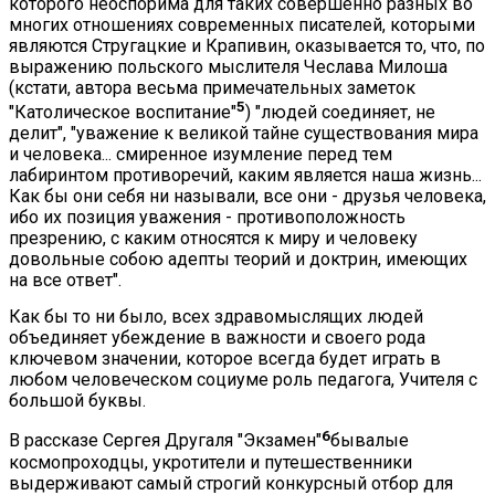
которого неоспорима для таких совершенно разных во
многих отношениях современных писателей, которыми
являются Стругацкие и Крапивин, оказывается то, что, по
выражению польского мыслителя Чеслава Милоша
(кстати, автора весьма примечательных заметок
5
"Католическое воспитание"
) "людей соединяет, не
делит", "уважение к великой тайне существования мира
и человека... смиренное изумление перед тем
лабиринтом противоречий, каким является наша жизнь...
Как бы они себя ни называли, все они - друзья человека,
ибо их позиция уважения - противоположность
презрению, с каким относятся к миру и человеку
довольные собою адепты теорий и доктрин, имеющих
на все ответ".
Как бы то ни было, всех здравомыслящих людей
объединяет убеждение в важности и своего рода
ключевом значении, которое всегда будет играть в
любом человеческом социуме роль педагога, Учителя с
большой буквы.
6
В рассказе Сергея Другаля "Экзамен"
бывалые
космопроходцы, укротители и путешественники
выдерживают самый строгий конкурсный отбор для