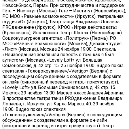
Новосибирск, Пермь. При сотрудничестве и поддержке:
Гёте – Институт (Москва), Гёте – Институт (Новосибирск),
РО МОО «Равные возможности» (Иркутск), театральная
студия «О» (Иркутск), Театр танца Владимира Лопаева
PROдвижение (Иркутск), КРОО «Играя действовать»
(Красноярск), Инклюзион. Театр. Школа. (Новосибирск),
Социокультурное агентство «Политрук» (Пермь), РО
МОО «Равные возможности» (Москва), Дизайн-студия
«Лист» (Москва). Москва 24 ноября 19.00. Спектакль
«Неизведанная земля или повесть о том, как я был
аутистом» (Москва). «Lovely Loft» ул. Большая
Семеновская, д. 42 стр. 15. 25 ноября 19.00. Видео показ
спектакля «Головокружение»/«Vertigo» (Берлин) с
последующим обсуждением с создателями в формате
он-лайн (синхронный перевод и титры присутствуют).
«Lovely Loft» ул. Большая Семеновская, д. 42 стр. 15.
Иркутск 29 ноября 13.00. Мастер-класс Андрея Афонина.
В пространстве театра танца PROдвижение Владимира
Лопаева, г. Иркутск, ул. Карла Маркса, 40. 29 ноября
19.00. Видео показ спектакля
«Головокружение»/«Vertigo» (Берлин) с последующим
обсуждением с создателями в формате он-лайн
(синхронный перевод и титры присутствуют). Театр