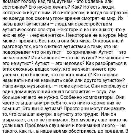
ломают голову над тем, аутизм - это болезнь или
состояние? Его нужно лечить? Как? Но есть люди,
которые живут с ним. И с интересом, иногда со страхом,
но всегда под своим углом зрения смотрят на мир. Их
называют аутистами — людьми с расстройством
аутистического спектра. Некоторые из них знают, что у
них на лбу - «черная метка». Некоторые не в курсе. Мир
может прожить без них, а они без мира. Откровенный
разговор тех, кого считают аутистами с теми, кто не
подозревает что он аутист — со зрителями. Аутист — это
не человек? Или человек — это не аутист? Не человек —
это не аутист? Аутист — это человек? Как разобраться в
этих сложных вещах тому, кто не знает ничего про
ученых, про болезни, кто просто живет? Кто вправе
называть или не называть себя или другого аутистом?
Например, музыканты — тоже аутисты. Они используют
один доминирующий канал восприятия — слух. Им
больше ничего не нужно. Особенно композиторы. Они
часто слышат внутри себя то, что никто кроме них не
слышит. Это ли не аутизм? Просто они могут выразить
то, что слышат внутри, а аутисту это трудно. Или он
выражает, а его не понимают. Его музыку еще никто не
услышал. Проблема слушания и понимания Иного – не
такого, как ты, в наше время обострилась до предела. В