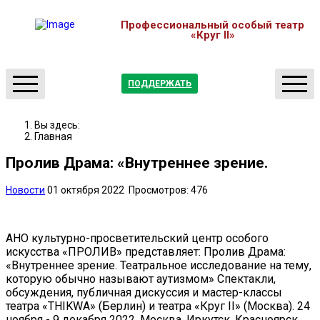
Профессиональный особый театр
«Круг II»
ПОДДЕРЖАТЬ
О нас
Театр
Вы здесь:
Отчеты
Студия
Главная
Новости
Мастерские
Пролив Драма: «Внутреннее зрение.
Партнерство
Медиатека
Новости
01 октября 2022
Просмотров: 476
Контакты
Обучение
Афиша
АНО культурно-просветительский центр особого
искусства «ПРОЛИВ» представляет: Пролив Драма:
«Внутреннее зрение. Театральное исследование на тему,
которую обычно называют аутизмом» Спектакли,
обсуждения, публичная дискуссия и мастер-классы
театра «THIKWA» (Берлин) и театра «Круг II» (Москва). 24
ноября - 9 декабря 2022. Москва, Иркутск, Красноярск,