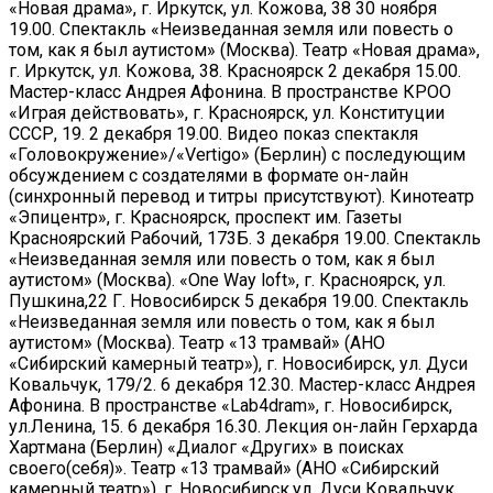
«Новая драма», г. Иркутск, ул. Кожова, 38 30 ноября
19.00. Спектакль «Неизведанная земля или повесть о
том, как я был аутистом» (Москва). Театр «Новая драма»,
г. Иркутск, ул. Кожова, 38. Красноярск 2 декабря 15.00.
Мастер-класс Андрея Афонина. В пространстве КРОО
«Играя действовать», г. Красноярск, ул. Конституции
СССР, 19. 2 декабря 19.00. Видео показ спектакля
«Головокружение»/«Vertigo» (Берлин) с последующим
обсуждением с создателями в формате он-лайн
(синхронный перевод и титры присутствуют). Кинотеатр
«Эпицентр», г. Красноярск, проспект им. Газеты
Красноярский Рабочий, 173Б. 3 декабря 19.00. Спектакль
«Неизведанная земля или повесть о том, как я был
аутистом» (Москва). «One Way loft», г. Красноярск, ул.
Пушкина,22 Г. Новосибирск 5 декабря 19.00. Спектакль
«Неизведанная земля или повесть о том, как я был
аутистом» (Москва). Театр «13 трамвай» (АНО
«Сибирский камерный театр»), г. Новосибирск, ул. Дуси
Ковальчук, 179/2. 6 декабря 12.30. Мастер-класс Андрея
Афонина. В пространстве «Lab4dram», г. Новосибирск,
ул.Ленина, 15. 6 декабря 16.30. Лекция он-лайн Герхарда
Хартмана (Берлин) «Диалог «Других» в поисках
своего(себя)». Театр «13 трамвай» (АНО «Сибирский
камерный театр»), г. Новосибирск,ул. Дуси Ковальчук,