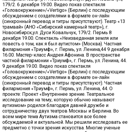
179/2. 6 декабря 19.00. Видео показ спектакля
«Головокружение»/«Vertigo» (Берлин) с последующим
обсуждением с создателями в формате он-лайн
(синхронный перевод и титры присутствуют). Театр «13
трамвай» (АНО «Сибирский камерный театр»), г.
Новосибирск,ул. Дуси Ковальчук, 179/2. Пермь 8
декабря 19.00. Спектакль «Неизведанная земля или
повесть о том, как я был аутистом» (Москва). Частная
филармония «Триумф», г. Пермь, ул. Ленина,44 9 декабря
16.00. Мастер-класс Андрея Афонина. В пространстве
частной филармонии «Триумф», г. Пермь, ул. Ленина, 44.
9 декабря 19.00. Видео показ спектакля
«Головокружение»/«Vertigo» (Берлин) с последующим
обсуждением с создателями в формате он-лайн
(синхронный перевод и титры присутствуют). Частная
филармония «Триумф», г. Пермь, ул. Ленина, 44. О
проекте: Проект «Внутреннее зрение. Театральное
исследование на тему, которую обычно называют
аутизмом» родился благодаря давней дружбе и
сотрудничеству двух театров Москвы и Берлина. Во
всем мире тема Аутизма становится все более
обсуждаемой и актуальной. Мы решили исследовать ее
предметно с точки зрения искусства. Многие ученые