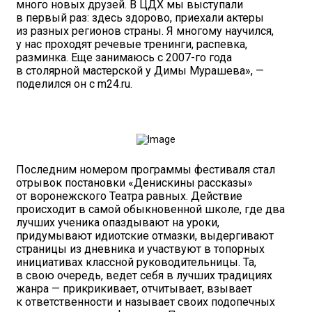
много новых друзей. В ЦДХ мы выступали
в первый раз: здесь здорово, приехали актеры
из разных регионов страны. Я многому научился,
у нас проходят речевые тренинги, распевка,
разминка. Еще занимаюсь с 2007-го года
в столярной мастерской у Димы Мурашева», —
поделился он с m24.ru.
Последним номером программы фестиваля стал
отрывок постановки «Денискины рассказы»
от воронежского Театра равных. Действие
происходит в самой обыкновенной школе, где два
лучших ученика опаздывают на уроки,
придумывают идиотские отмазки, выдергивают
страницы из дневника и участвуют в топорных
инициативах классной руководительницы. Та,
в свою очередь, ведет себя в лучших традициях
жанра — прикрикивает, отчитывает, взывает
к ответственности и называет своих подопечных