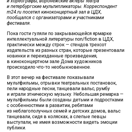
и хореографы, воронежские актеры театра
и петербургские мультипликаторы. Корреспондент
m24.ru посетил киноконцертный зал в ЦДХ,
пообщался с организаторами и участниками
фестиваля.
Пока гости гуляли по закрывающейся ярмарке
интеллектуальной литературы non/fiction в ЦДХ,
практически между строк — стендов трехсот
издательств из разных стран, которые презентовали
новинки и переизданные произведения,
в киноконцертном зале Дома художников
происходило что-то необыкновенное.
В этот вечер на фестивале показывали
мультфильмы, отрывки театральных постановок,
пели народные песни, танцевали вальс, румбу
и играли этническую музыку. Небольшая ремарка —
мультфильмы были созданы детьми и подростками
с особенностями в развитии, ребятами
из неблагополучных семей и детских домов, вальс
танцевали, сидя в колясках, а слепые певцы
выступали, не имея возможности видеть эмоции
публики.