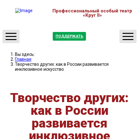
Профессиональный особый театр
«Круг II»
ПОДДЕРЖАТЬ
О нас
Театр
Вы здесь:
Отчеты
Студия
Главная
Творчество других: как в России развивается
Новости
Мастерские
инклюзивное искусство
Партнерство
Медиатека
Контакты
Обучение
Творчество других:
Афиша
как в России
развивается
инклюзивное