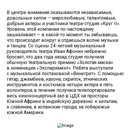
В центре внимания оказываются независимые,
довольные хиппи — миролюбивые, талантливые,
добрые актеры и участники театра-студия «Круг II».
Уровень этой компании по-настоящему
зашкаливает — в какой-то момент ты забываешь,
что происходит вокруг и отдаешься волне музыки
и танцев. Со сцены 24-летний музыкальный
руководитель театра Иван Афонин небрежно
бросает, что два года назад студия получила
обычную театральную премию «Золотая маска»
в номинации «Эксперимент». Ребята выступили
с музыкальной постановкой «Винегрет». С помощью
гитар, джамбеев, кахона, скрипок, этнических
инструментов и костюмов четыре актера и пять
волонтеров в течение получаса телепортировали
весь киноконцертный зал в ЦДХ на просторы
Южной Африки в индийскую деревню: к кельтам,
к славянам, в испанские города, на побережье
южной Америки.