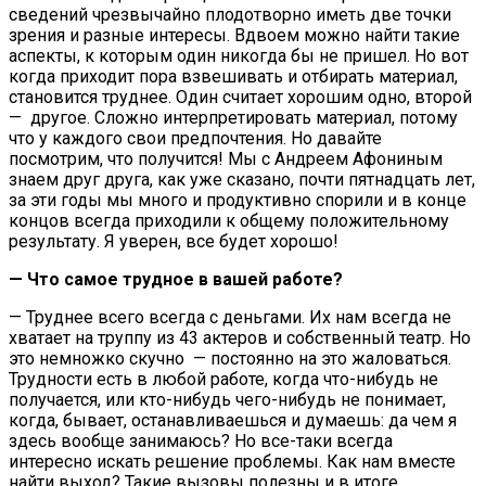
сведений чрезвычайно плодотворно иметь две точки
зрения и разные интересы. Вдвоем можно найти такие
аспекты, к которым один никогда бы не пришел. Но вот
когда приходит пора взвешивать и отбирать материал,
становится труднее. Один считает хорошим одно, второй
— другое. Сложно интерпретировать материал, потому
что у каждого свои предпочтения. Но давайте
посмотрим, что получится! Мы с Андреем Афониным
знаем друг друга, как уже сказано, почти пятнадцать лет,
за эти годы мы много и продуктивно спорили и в конце
концов всегда приходили к общему положительному
результату. Я уверен, все будет хорошо!
— Что самое трудное в вашей работе?
— Труднее всего всегда с деньгами. Их нам всегда не
хватает на труппу из 43 актеров и собственный театр. Но
это немножко скучно — постоянно на это жаловаться.
Трудности есть в любой работе, когда что-нибудь не
получается, или кто-нибудь чего-нибудь не понимает,
когда, бывает, останавливаешься и думаешь: да чем я
здесь вообще занимаюсь? Но все-таки всегда
интересно искать решение проблемы. Как нам вместе
найти выход? Такие вызовы полезны и в итоге