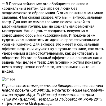
— В России сейчас все это обобщается понятием
«социальный театр», где играют люди без
академического образования. С этим понятием мы мало
связаны. Я бы сказал скорее, что мы — антисоциальный
театр. Для нас не самое главное помочь какой-то
маргинальной группе, мы не социальная ремонтная
мастерская. Наша цель — создавать искусство с
совершенно особыми художниками. И помочь этим
художникам воплотить их идеи на профессиональном
уровне. Конечно, для актеров это имеет и социальный
эффект, ведь они изучают культурные техники, как стать
уверенными и самостоятельными, как действовать в
обществе. Но это побочный эффект, а не основная наша
задача. Мы делаем театр для публики и хотим показать
нечто совершенно особое, то, чего раньше никто не
видел.
Первые совместные репетиции бинационального состава
нового проекта «БИОФИКШН/Фантастические биографии»
театра-студии «Круг-II» (Москва) совместно с театром
«THIKWA» (Берлин). Театральная лаборатория, июнь 2015
г. Центр имени Мейерхольда