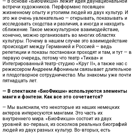
— В основе «БиоФикшн» лежит идея двунациональной
встречи художников. Перформанс посвящен
жизненному опыту и утопиям людей из двух культур. И
это же очень увлекательно — открывать, показывать и
исследовать сходства и различия, а иногда и находить
сближение. Такое межкультурное взаимодействие,
конечно, можно организовать во многих областях
культуры. Почему в нашем случае это взаимодействие
происходит между Германией и Россией — ведь
репетиции и показы постановки проходят и там, и тут — в
первую очередь, потому что театр «Тиква» и
Интегрированный театр-студию «Круг II», а также нас с
режиссером Андреем Афониным связывает длительное
и плодотворное сотрудничество. Мы знакомы уже почти
пятнадцать лет.
— В спектакле «БиоФикшн» используются элементы
манги и фэнтези. Как все это сочетается?
— Мы выяснили, что некоторые из наших немецких
актеров интересуются мангами. Это часть их
внутреннего мира. «БиоФикшн» состоит из двух
уровней: во-первых, из осколков реальных биографий
людей из двух разных культур. Во-вторых, есть