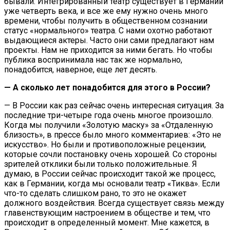
бывали. Интегрированный театр существует в Германии
уже четверть века, и все же ему нужно очень много
времени, чтобы получить в общественном сознании
статус «нормального» театра. С нами охотно работают
выдающиеся актеры. Часто они сами предлагают нам
проекты. Нам не приходится за ними бегать. Но чтобы
публика воспринимала нас так же нормально,
понадобится, наверное, еще лет десять.
— А сколько лет понадобится для этого в России?
— В России как раз сейчас очень интересная ситуация. За
последние три-четыре года очень многое произошло.
Когда мы получили «Золотую маску» за «Отдаленную
близость», в прессе было много комментариев: «Это не
искусство». Но были и противоположные рецензии,
которые сочли постановку очень хорошей. Со стороны
зрителей отклики были только положительные. Я
думаю, в России сейчас происходит такой же процесс,
как в Германии, когда мы основали театр «Тиква». Если
что-то сделать слишком рано, то это не окажет
должного воздействия. Всегда существует связь между
главенствующим настроением в обществе и тем, что
происходит в определенный момент. Мне кажется, в