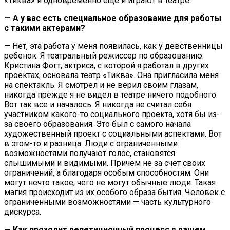
«Тиква» и одновременно еще и играют в театре.
— А у вас есть специальное образование для работы
с такими актерами?
— Нет, эта работа у меня появилась, как у девственницы
ребенок. Я театральный режиссер по образованию.
Кристина Фогт, актриса, с которой я работал в других
проектах, основала театр «Тиква». Она пригласила меня
на спектакль. Я смотрел и не верил своим глазам,
никогда прежде я не видел в театре ничего подобного.
Вот так все и началось. Я никогда не считал себя
участником какого-то социального проекта, хотя бы из-
за своего образования. Это был с самого начала
художественный проект с социальными аспектами. Вот
в этом-то и разница. Люди с ограниченными
возможностями получают голос, становятся
слышимыми и видимыми. Причем не за счет своих
ограничений, а благодаря особым способностям. Они
могут нечто такое, чего не могут обычные люди. Такая
магия происходит из их особого образа бытия. Человек с
ограниченными возможностями — часть культурного
дискурса.
— Как проходит репетиционный процесс в вашем