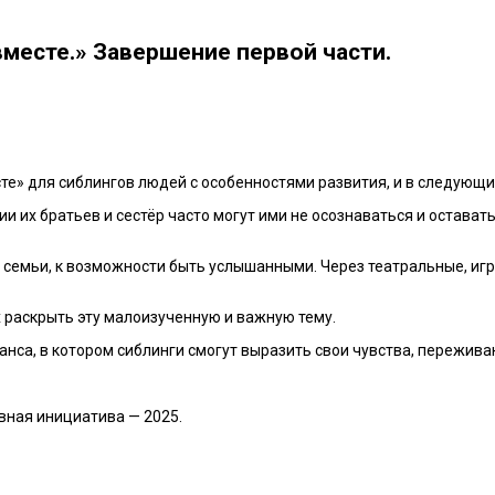
вместе.» Завершение первой части.
те» для сиблингов людей с особенностями развития, и в следующи
ии их братьев и сестёр часто могут ими не осознаваться и остава
ю семьи, к возможности быть услышанными. Через театральные, иг
 раскрыть эту малоизученную и важную тему.
са, в котором сиблинги смогут выразить свои чувства, переживан
вная инициатива — 2025.