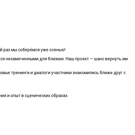
й раз мы соберёмся уже осенью!
ться незамеченными для близких. Наш проект — шанс вернуть им
ровые тренинги и диалоги участники знакомились ближе друг с
ия и опыт в сценических образах.