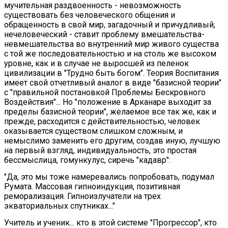
мучительная раздвоенность - невозможность
существовать без человеческого общения и
обращенность в свой мир, загадочный и причудливый,
нечеловеческий - ставит проблему вмешательства-
невмешательства во внутренний мир живого существа
с той же последовательностью и на столь же высоком
уровне, как и в случае не выросшей из пеленок
цивилизации в "Трудно быть богом". Теория Воспитания
имеет свой отчетливый аналог в виде "базисной теории"
с "правильной постановкой Проблемы Бескровного
Воздействия"... Но "положение в Арканаре выходит за
пределы базисной теории", желаемое все так же, как и
прежде, расходится с действительностью, человек
оказывается существом слишком сложным, и
немыслимо заменить его другим, создав иную, лучшую
на первый взгляд, индивидуальность, это простая
бессмыслица, гомункулус, сиречь "кадавр":
"Да, это мы тоже намеревались попробовать, подумал
Румата. Массовая гипноиндукция, позитивная
реморализация. Гипноизлучатели на трех
экваториальных спутниках..."
Учитель и ученик... кто в этой системе "Прогрессор", кто