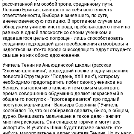
рассчитанной им особой тропе, срединному пути,
Лезвию Бритвы, взявшего на себя всю тяжесть
ответственности, Выбора и занявшего, по сути,
внечеловеческую позицию. В противном случае мы
обнаружим учителя иного рода, пребывающего почти на
равных в одной плоскости со своим учеником и
задавшегося целью попроще - лишь способствовать
созданию подходящей для преображения атмосферы и
надеяться на что-то вроде снисходящего вдруг откуда-то
свыше на них обоих вдохновения.
Учитель Тенин из Аньюдинской школы (рассказ
"Злоумышленники", вошедший позже в одну из ранних
повестей Стругацких "Полдень, XXII век"), которому
необходимо предотвратить побег своих учеников на
Венеру, пытается их отвлечь и тем самым выиграть
время, совершенно обдуманно делает некрасивый в
общем-то поступок - "проговаривается" про подлый
поступок мальчишки - Вальтера Сароняна ("Учитель
колебался. То, что он собирался сделать, было, в общем,
дурно. Вмешивать мальчишек в такое дело - значит
многим рисковать. Они слишком горячи и могут все
испортить. И учитель Шайн будет вправе сказать что-
нибудь малоприятное в адрес учителя Тенина. Но их надо