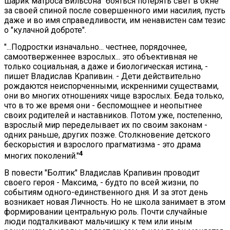
шарик матроса Вильсона" бояться потерять свет в окне
за своей спиной после совершенного ими насилия, пусть
даже и во имя справедливости, им ненавистен сам тезис
о "кулачной доброте".
"...Подростки изначально... честнее, порядочнее,
самоотверженнее взрослых... это объективная не
только социальная, а даже и биологическая истина, -
пишет Владислав Крапивин. - Дети действительно
рождаются неиспорченными, искренними существами,
они во многих отношениях чище взрослых. Беда только,
что в то же время они - беспомощнее и неопытнее
своих родителей и наставников. Потом уже, постепенно,
взрослый мир переделывает их по своим законам -
одних раньше, других позже. Столкновение детского
бескорыстия и взрослого прагматизма - это драма
4
многих поколений."
В повести "Болтик" Владислав Крапивин проводит
своего героя - Максима, - будто по всей жизни, по
событиям одного-единственного дня. И за этот день
возникает новая Личность. Но не школа занимает в этом
формировании центральную роль. Почти случайные
люди подталкивают мальчишку к тем или иным