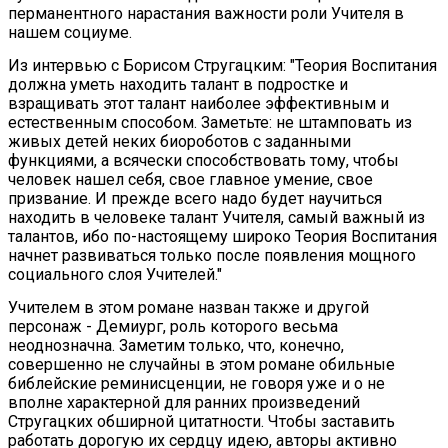
перманентного нарастания важности роли Учителя в
нашем социуме.
Из интервью с Борисом Стругацким: "Теория Воспитания
должна уметь находить талант в подростке и
взращивать этот талант наиболее эффективным и
естественным способом. Заметьте: не штамповать из
живых детей неких биороботов с заданными
функциями, а всячески способствовать тому, чтобы
человек нашел себя, свое главное умение, свое
призвание. И прежде всего надо будет научиться
находить в человеке талант Учителя, самый важный из
талантов, ибо по-настоящему широко Теория Воспитания
начнет развиваться только после появления мощного
социального слоя Учителей."
Учителем в этом романе назван также и другой
персонаж - Демиург, роль которого весьма
неоднозначна. Заметим только, что, конечно,
совершенно не случайны в этом романе обильные
библейские реминисценции, не говоря уже и о не
вполне характерной для ранних произведений
Стругацких обширной цитатности. Чтобы заставить
работать дорогую их сердцу идею, авторы активно