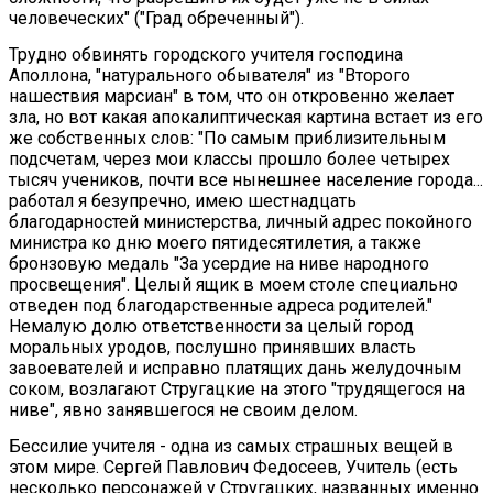
человеческих" ("Град обреченный").
Трудно обвинять городского учителя господина
Аполлона, "натурального обывателя" из "Второго
нашествия марсиан" в том, что он откровенно желает
зла, но вот какая апокалиптическая картина встает из его
же собственных слов: "По самым приблизительным
подсчетам, через мои классы прошло более четырех
тысяч учеников, почти все нынешнее население города...
работал я безупречно, имею шестнадцать
благодарностей министерства, личный адрес покойного
министра ко дню моего пятидесятилетия, а также
бронзовую медаль "За усердие на ниве народного
просвещения". Целый ящик в моем столе специально
отведен под благодарственные адреса родителей."
Немалую долю ответственности за целый город
моральных уродов, послушно принявших власть
завоевателей и исправно платящих дань желудочным
соком, возлагают Стругацкие на этого "трудящегося на
ниве", явно занявшегося не своим делом.
Бессилие учителя - одна из самых страшных вещей в
этом мире. Сергей Павлович Федосеев, Учитель (есть
несколько персонажей у Стругацких, названных именно