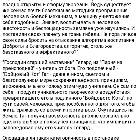
поздно открыты и сформулированы. Ведь существует
же сейчас почти безотказная методика превращения
человека в боевой механизм, в машину уничтожения
себе подобных... Значит, воспитывать в человеке
жестокость и беспощадность земляне уже научились. И
поставили свою планету на грань гибели. Не пора ли все
свои силы бросить на отыскание алгоритма воспитания
Доброты и Благородства, алгоритма, столь же
безотказного и эффективного?"
"Господин старший наставник" Гепард из "Парня из
преисподней" - учитель от бога. Его подопечный -
"Бойцовый Кот" Гаг - даже в ином, светлом и
благополучном мире сохраняет верность принципам,
вложенным в его голову этим чудо-учителем. Он сам по
себе - продукт уникального творческого воздействия,
превратившего его в подлинного "Бойцового Кота", по
сути своей, человека, приспособленного для того, чтобы
жить, сражаясь со всеми и против всех. Очутившись на
Земле, Гаг получил возможность вполне сознательно
сделать выбор в пользу тех принципов, что имплицитно
заповедовал ему его учитель Гепард.
Оправдана ли такая категоричность в постановке