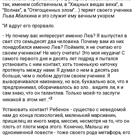
так, именем собственным, в "Хищных вещах века", в
"Волнах", в "Отягощенных злом"... ) теряет своего ученика
Льва Абалкина и это служит ему вечным укором:
"И вдруг его прорвало.
- Ну почему вас интересует именно Лев? Я выпустил в
свет сто семьдесят два человека. Почему вам из них
понадобился именно Лев? Поймите, я не считаю его
своим учеником! Не могу считать! Это моя неудача! С
самого первого дня и десять лет подряд я пытался
установить с ним контакт, хоть тоненькую ниточку
протянуть между нами. Я думал о нем в десять раз
больше, чем о любом другом своем ученике. Я
выворачивался наизнанку, но все, буквально все, что я
предпринимал, оборачивалось во зло... видите ли, я и
сам знаю, что он талантлив. Только моей-то заслуги
2
никакой в этом нет..."
Установить контакт! Ребенок - существо с неведомой
нам до конца психологией, маленький марсианин,
пришелец из иного мира, мессия, несмотря на то, что он
плоть от плоти мира этого. Конечно, Малыш из
одноименной повести - тоже своего рода метафора, его