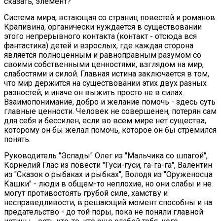
сказать, элемент?
Система мира, встающая со страниц повестей и романов
Крапивина, органически нуждается в существовании
этого непрерывного контакта (контакт - отсюда вся
фантастика) детей и взрослых, где каждая сторона
является полноценным и равноправным разумом со
своими собственными ценностями, взглядом на мир,
слабостями и силой. Главная истина заключается в том,
что мир держится на существовании этих двух разных
разностей, и иначе он выжить просто не в силах.
Взаимопонимание, добро и желание помочь - здесь суть
главные ценности. Человек не совершенен, потерян сам
для себя и бессилен, если во всем мире нет существа,
которому он бы желал помочь, которое он бы стремился
понять.
Руководитель "Эспады" Олег из "Мальчика со шпагой",
Корнелий Глас из повести "Гуси-гуси, га-га-га", Валентин
из "Сказок о рыбаках и рыбках", Володя из "Оруженосца
Кашки" - люди в общем-то неплохие, но они слабы и не
могут противостоять грубой силе, хамству и
несправедливости, в решающий момент способны и на
предательство - до той поры, пока не поняли главной