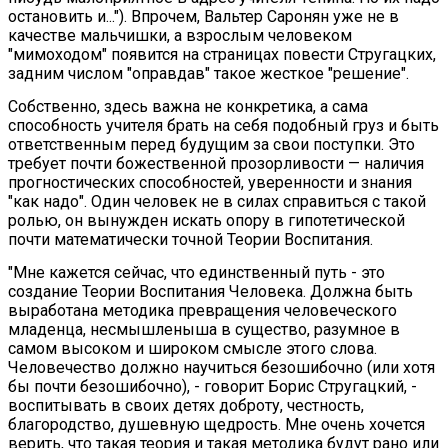
остановить и..."). Впрочем, Вальтер Саронян уже не в
качестве мальчишки, а взрослым человеком
"мимоходом" появится на страницах повести Стругацких,
задним числом "оправдав" такое жесткое "решение".
Собственно, здесь важна не конкретика, а сама
способность учителя брать на себя подобный груз и быть
ответственным перед будущим за свои поступки. Это
требует почти божественной прозорливости — наличия
прогностических способностей, уверенности и знания
"как надо". Один человек не в силах справиться с такой
ролью, он вынужден искать опору в гипотетической
почти математически точной Теории Воспитания.
"Мне кажется сейчас, что единственный путь - это
создание Теории Воспитания Человека. Должна быть
выработана методика превращения человеческого
младенца, несмышленыша в существо, разумное в
самом высоком и широком смысле этого слова.
Человечество должно научиться безошибочно (или хотя
бы почти безошибочно), - говорит Борис Стругацкий, -
воспитывать в своих детях доброту, честность,
благородство, душевную щедрость. Мне очень хочется
верить, что такая теория и такая методика будут рано или