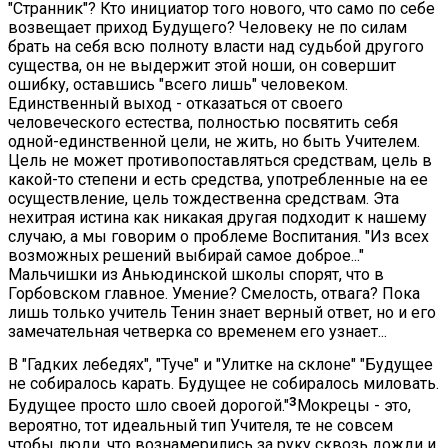
"Странник"? Кто инициатор того нового, что само по себе
возвещает приход Будущего? Человеку не по силам
брать на себя всю полноту власти над судьбой другого
существа, он не выдержит этой ноши, он совершит
ошибку, оставшись "всего лишь" человеком.
Единственный выход - отказаться от своего
человеческого естества, полностью посвятить себя
одной-единственной цели, не жить, но быть Учителем.
Цель не может противопоставляться средствам, цель в
какой-то степени и есть средства, употребленные на ее
осуществление, цель тождественна средствам. Эта
нехитрая истина как никакая другая подходит к нашему
случаю, а мы говорим о проблеме Воспитания. "Из всех
возможных решений выбирай самое доброе..."
Мальчишки из Аньюдинской школы спорят, что в
Горбовском главное. Умение? Смелость, отвага? Пока
лишь только учитель Тенин знает верный ответ, но и его
замечательная четверка со временем его узнает...
В "Гадких лебедях", "Туче" и "Улитке на склоне" "Будущее
не собиралось карать. Будущее не собиралось миловать.
3
Будущее просто шло своей дорогой."
Мокрецы - это,
вероятно, тот идеальный тип Учителя, те не совсем
чтобы люди, что вознамерились за руку сквозь дожди и