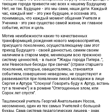
тающие города привести нас всех к нашему Будущему.
Нет, не так. Будущее - это мы сами, наши дети. Каждый
час, каждый миг - это уже будущее, и осознав это,
понимаешь, что каждый момент общения Учителя и
Ученика - это уже существо самой жизни, ее главное
событие, исток и цель.
Мотив неизбежности каких-то качественных
трансформаций, рождения нового мировосприятия,
присущего поколению, осуществляющему сам этот
приход Будущего - своей данностью, самим своим
наличием в старом мире, меняющим всю прежнюю
систему ценностей, - в пьесе ""Жиды города Питера...",
или Невеселые беседы при свечах" (страхи старшего
поколения, которые, овеществляясь, становятся
событием, совершенно неведомы, не существуют и
развеиваются при появлении лихой молодежи в лице
Сергея и Артура: "Спокуха! Говорить буду я. Артур, встань
тут в тенечек") и в романе "Отягощенные злом, или
Сорок лет спустя".
Ташлинский учитель Георгий Анатольевич Носов,
несомненно, один из тех самых Учителей с большой
буквы. Сама система педагогических лицеев - знак