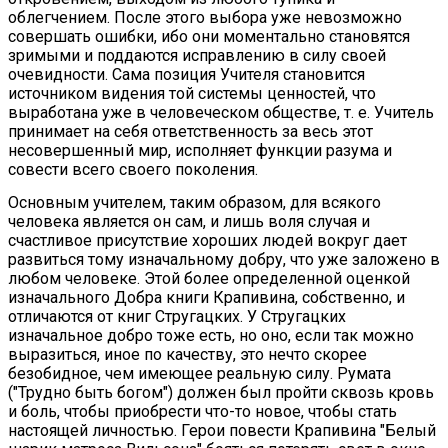
облегчением. После этого выбора уже невозможно
совершать ошибки, ибо они моментально становятся
зримыми и поддаются исправлению в силу своей
очевидности. Сама позиция Учителя становится
источником видения той системы ценностей, что
выработана уже в человеческом обществе, т. е. Учитель
принимает на себя ответственность за весь этот
несовершенный мир, исполняет функции разума и
совести всего своего поколения.
Основным учителем, таким образом, для всякого
человека является он сам, и лишь воля случая и
счастливое присутствие хороших людей вокруг дает
развиться тому изначальному добру, что уже заложено в
любом человеке. Этой более определенной оценкой
изначального Добра книги Крапивина, собственно, и
отличаются от книг Стругацких. У Стругацких
изначальное добро тоже есть, но оно, если так можно
выразиться, иное по качеству, это нечто скорее
безобидное, чем имеющее реальную силу. Румата
("Трудно быть богом") должен был пройти сквозь кровь
и боль, чтобы приобрести что-то новое, чтобы стать
настоящей личностью. Герои повести Крапивина "Белый