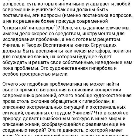
вопросов, суть которых интуитивно угадывает и любой
современный учитель? Как они должны быть
поставлены, эти вопросы (именно постановка вопросов,
а не их решение более присуще современной
1
"открытой" литературе
)? Ясно, что в данном случае мы
имеем дело скорее со средством, инструментом для
исследования проблемы, а не с готовым рецептом.
Учитель и Теория Воспитания в книгах Стругацких
должны быть восприняты как некая метафора, полигон
для создания языка, на котором будущее будет
обсуждать и решать свои собственные, неведомые нам
пока проблемы. Это художественная гипербола и
особое пространство мысли.
Отчего же подобная проблематика не может найти
своего прямого выражения в описании конкретики
современных решений, отчего вообще художественная
проза столь склонна обращаться к гиперболам, к
описанию экстремальных ситуаций и экстремальных
ситуаций, связанных с трудом Учителя? Что в самой ее
природе делает неизбежным экскурс в иные миры и
описание жизни, сообразующейся с реалиями еще не
созданных теорий? Эта та данность, с которой имеет
дело Учитель, решивший оказать какое-то конкретное