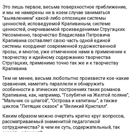
Это лишь первое, весьма поверхностное приближение,
и мы не намерены ни в коем случае заниматься
"выявлением" какой-либо оппозиции системы
ценностей, исповедуемой Крапивиным, системе
ценностей, очерчиваемой произведениями Стругацких.
Несомненно, творчество Владислава Петровича
Крапивина составляет свою часть одной единой
системы координат современной художественной
прозы, и многое, уже отмеченное нами в применении к
творчеству и идейному содержанию творчества
Стругацких, применимо точно так же и к творчеству
Крапивина.
Тем не менее, весьма любопытно произвести кое-какие
сравнения, наметить параллели и обнаружить
особенности в этических построениях таких романов
Крапивина, как, например, "Голубятня на Желтой поляне",
"Мальчик со шпагой", "Острова и капитаны", а также
циклов "Летящих сказок" и "Великий Кристалл".
Каким образом можно очертить кратко круг вопросов,
рассматриваемый знаменитой педагогикой
сотрудничества? в чем ее суть, содержательный, так