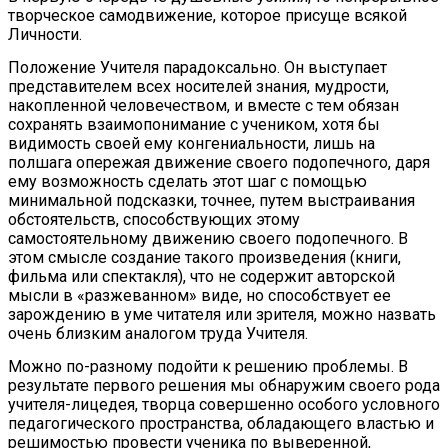
творческое самодвижение, которое присуще всякой
Личности.
Положение Учителя парадоксально. Он выступает
представителем всех носителей знания, мудрости,
накопленной человечеством, и вместе с тем обязан
сохранять взаимопонимание с учеником, хотя бы
видимость своей ему конгениальности, лишь на
полшага опережая движение своего подопечного, даря
ему возможность сделать этот шаг с помощью
минимальной подсказки, точнее, путем выстраивания
обстоятельств, способствующих этому
самостоятельному движению своего подопечного. В
этом смысле создание такого произведения (книги,
фильма или спектакля), что не содержит авторской
мысли в «разжеванном» виде, но способствует ее
зарождению в уме читателя или зрителя, можно назвать
очень близким аналогом труда Учителя.
Можно по-разному подойти к решению проблемы. В
результате первого решения мы обнаружим своего рода
учителя-лицедея, творца совершенно особого условного
педагогического пространства, обладающего властью и
решимостью провести ученика по выверенной,