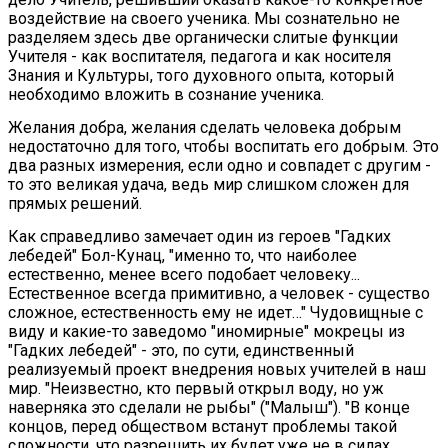
воздействие на своего ученика. Мы сознательно не
разделяем здесь две органически слитые функции
Учителя - как воспитателя, педагога и как носителя
Знания и Культуры, того духовного опыта, который
необходимо вложить в сознание ученика.
Желания добра, желания сделать человека добрым
недостаточно для того, чтобы воспитать его добрым. Это
два разных измерения, если одно и совпадет с другим -
то это великая удача, ведь мир слишком сложен для
прямых решений.
Как справедливо замечает один из героев "Гадких
лебедей" Бол-Кунац, "именно то, что наиболее
естественно, менее всего подобает человеку...
Естественное всегда примитивно, а человек - существо
сложное, естественность ему не идет…" Чудовищные с
виду и какие-то заведомо "иномирные" мокрецы из
"Гадких лебедей" - это, по сути, единственный
реализуемый проект внедрения новых учителей в наш
мир. "Неизвестно, кто первый открыл воду, но уж
наверняка это сделали не рыбы" ("Малыш"). "В конце
концов, перед обществом встанут проблемы такой
сложности, что разрешить их будет уже не в силах