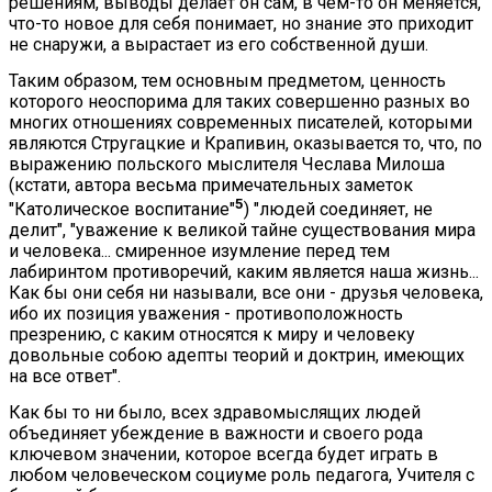
решениям, выводы делает он сам, в чем-то он меняется,
что-то новое для себя понимает, но знание это приходит
не снаружи, а вырастает из его собственной души.
Таким образом, тем основным предметом, ценность
которого неоспорима для таких совершенно разных во
многих отношениях современных писателей, которыми
являются Стругацкие и Крапивин, оказывается то, что, по
выражению польского мыслителя Чеслава Милоша
(кстати, автора весьма примечательных заметок
5
"Католическое воспитание"
) "людей соединяет, не
делит", "уважение к великой тайне существования мира
и человека... смиренное изумление перед тем
лабиринтом противоречий, каким является наша жизнь...
Как бы они себя ни называли, все они - друзья человека,
ибо их позиция уважения - противоположность
презрению, с каким относятся к миру и человеку
довольные собою адепты теорий и доктрин, имеющих
на все ответ".
Как бы то ни было, всех здравомыслящих людей
объединяет убеждение в важности и своего рода
ключевом значении, которое всегда будет играть в
любом человеческом социуме роль педагога, Учителя с