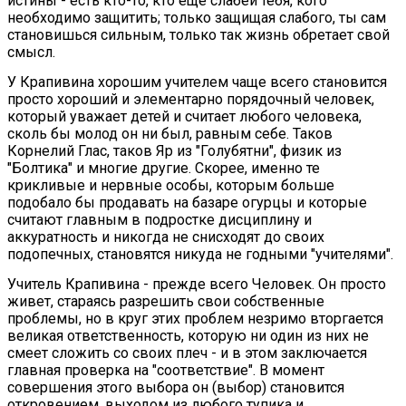
истины - есть кто-то, кто еще слабей тебя, кого
необходимо защитить; только защищая слабого, ты сам
становишься сильным, только так жизнь обретает свой
смысл.
У Крапивина хорошим учителем чаще всего становится
просто хороший и элементарно порядочный человек,
который уважает детей и считает любого человека,
сколь бы молод он ни был, равным себе. Таков
Корнелий Глас, таков Яр из "Голубятни", физик из
"Болтика" и многие другие. Скорее, именно те
крикливые и нервные особы, которым больше
подобало бы продавать на базаре огурцы и которые
считают главным в подростке дисциплину и
аккуратность и никогда не снисходят до своих
подопечных, становятся никуда не годными "учителями".
Учитель Крапивина - прежде всего Человек. Он просто
живет, стараясь разрешить свои собственные
проблемы, но в круг этих проблем незримо вторгается
великая ответственность, которую ни один из них не
смеет сложить со своих плеч - и в этом заключается
главная проверка на "соответствие". В момент
совершения этого выбора он (выбор) становится
откровением, выходом из любого тупика и