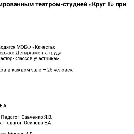
рованным театром-студией «Круг II» при
оводятся МОБФ «Качество
держке Департамента труда
мастер-классов участникам
ков в каждом зале — 25 человек.
.
.А.
Педагог: Савченко Я.В.
Педагог: Осипова Е.А.