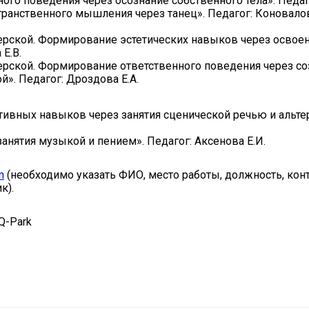
ого поведения через осознание собственного тела». Педаго
странственного мышления через танец». Педагог: Коновалов
стерской. Формирование эстетических навыков через осво
 Е.В.
стерской. Формирование ответственного поведения через 
». Педагог: Дроздова Е.А.
тивных навыков через занятия сценической речью и аль
занятия музыкой и пением». Педагог: Аксенова Е.И.
m
(необходимо указать ФИО, место работы, должность, конт
к).
IQ-Park