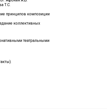
г: Афонин А.Б.
а Т.С.
ение принципов композиции
создание коллективных
тернативными театральными
акты).