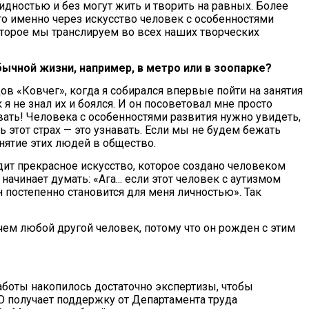
идностью и без могут жить и творить на равных. Более
что именно через искусство человек с особенностями
оторое мы транслируем во всех наших творческих
бычной жизни, например, в метро или в зоопарке?
в «Ковчег», когда я собирался впервые пойти на занятия
я не знал их и боялся. И он посоветовал мне просто
овать! Человека с особенностями развития нужно увидеть,
 этот страх — это узнавать. Если мы не будем бежать
инятие этих людей в общество.
ит прекрасное искусство, которое создано человеком
начинает думать: «Ага... если этот человек с аутизмом
он постепенно становится для меня личностью». Так
 чем любой другой человек, потому что он рожден с этим
аботы накопилось достаточно экспертизы, чтобы
КО получает поддержку от Департамента труда