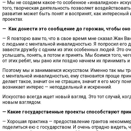
— Мы не создаем какое-то особенное «инвалидное» искусс
того, творческая деятельность позволяет воздействовать
развития может быть понят и воспринят, как интересный
проектах.
— Как донести это сообщение до горожан, чтобы оно б
— Я повторю вам то, что в свое время мне сказал Жан Ва
с людьми с ментальной инвалидностью. Я попросил его дат
завести дружбу с одним из этих особенных людей. Это оч
услышать, понять, а потом и принять. Мы боимся того, че
от этих ребят, мы рано или поздно начнем их принимать и
Поэтому мы и занимаемся искусством. Именно так мы тра
с ментальной инвалидностью, ему становится проще принима
делает такое, значит он не страшен, значит я его могу по
возникает интерес — неподдельный и искренний.
Искусство всегда ищет новый взгляд. Это тот случай, ко
новым взглядом.
— Какие государственные проекты способствуют при
— Хорошая практика — предоставление грантов некоммерч
поделиться ею с государством. И очень отрадно видеть,