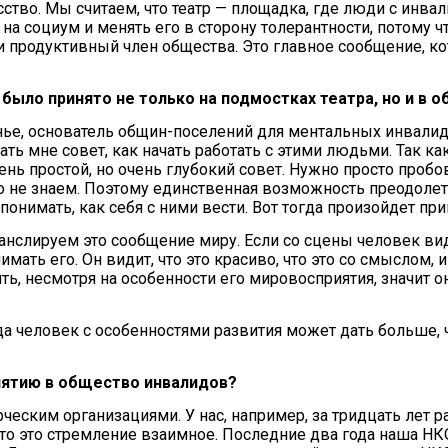
тво. Мы считаем, что театр — площадка, где люди с инвал
 на социум и менять его в сторону толерантности, потому 
 и продуктивный член общества. Это главное сообщение, к
ыло принято не только на подмостках театра, но и в о
нье, основатель общин-поселений для ментальных инвалидо
ь мне совет, как начать работать с этими людьми. Так как 
ень простой, но очень глубокий совет. Нужно просто проб
го не знаем. Поэтому единственная возможность преодолеть
 понимать, как себя с ними вести. Вот тогда произойдет пр
нслируем это сообщение миру. Если со сцены человек вид
ть его. Он видит, что это красиво, что это со смыслом, и 
нять, несмотря на особенности его мировосприятия, значит 
гда человек с особенностями развития может дать больше,
нятию в общество инвалидов?
еским организациями. У нас, например, за тридцать лет р
 что это стремление взаимное. Последние два года наша Н