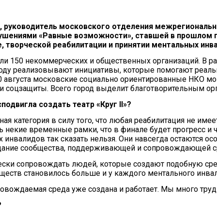
I», руководитель московского отделения межрегиональ
рушениями «Равные возможности», ставшей в прошлом 
е, творческой реабилитации и принятии ментальных инв
или 150 некоммерческих и общественных организаций. В р
году реализовывают инициативы, которые помогают реал
0 августа московские социально ориентированные НКО мог
 и соцзащиты. Всего город выделит благотворительным о
подвигла создать театр «Круг II»?
 категория в силу того, что любая реабилитация не имеет
ть некие временные рамки, что в финале будет прогресс и
инвалидов так сказать нельзя. Они навсегда остаются ос
оздание сообщества, поддерживающей и сопровождающей ср
ески сопровождать людей, которые создают подобную сре
ществ становилось больше и у каждого ментального инвал
опровождаемая среда уже создана и работает. Мы много тру
?