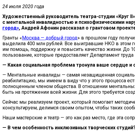
24 июля 2020 года
Художественный руководитель театра-студии «Круг I
с ментальной инвалидностью и психофизическими на
город»
, Андрей Афонин рассказал о грантовом проект
Гранты «
Москва — добрый город
» в прошлом году получ
выделила 400 млн рублей. Все выигравшие НКО в этом 
им помощь, поддержку и повысить качество жизни. До 1
пользование, которые предоставляет Департамент труда
— Какая социальная проблема тронула ваше сердце и с
— Ментальные инвалиды — самая незащищенная социальная
реабилитацию, мы имеем в виду что у этого процесса ес
полноценным членом общества. В отношении ментальных 
быть на протяжении всей жизни. Для этого требуется с
Сейчас мы реализуем проект, который помогает методич
консультируем, делимся своим опытом, чтобы таких сооб
Наши мастерские и театр — это как раз место, где эта с
— В чем особенность инклюзивных творческих студий