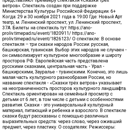
представляют премьеру спектакля «Сказки трех
ветров». Спектакль создан при поддержке
Министерства Культуры Российской Федерации. 6+
Когда: 29 и 30 ноября 2021 года в 19.00 Где: Новый Арт
театр, м. Ленинский проспект, ул. Ленинский проспект,
37А. Билеты на спектакль тут: https://ano-
proliv.timepad.ru/event/1820911/ https://ano-
proliv.timepad.ru/event/1826123/ О спектакле: В основе
спектакля – три сказки народов России: русская,
башкирская, тувинская. Выбор этих народов не случаен -
он символизирует культурное многообразие и широту
просторов РФ. Европейская часть представлена
русскими сказками, центральная часть - Урал -
башкирскими, Зауралье - тувинскими. Конечно, это лишь
малая часть культурного разнообразия России, но
название спектакля - «Сказки трёх ветров» указывает
на неограниченность просторов культурного ландшафта.
Спектакль ориентирован на семейный просмотр с
детьми от 6 лет, в том числе с детьми с особенностями
развития. Сказки - это универсальный культурный
материал, питающий и ребенка и взрослого. В спектакле
сказки будут рассказаны с помощью различных
выразительных средств: через слово, через оживший
предмет, через пластику. О создателях: Режиссеры: