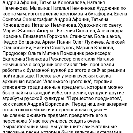
Андрей Афонин, Татьяна Коновалова, Наталья
Немчинова. Мызыка: Наталья Немчинова Художник по
костюмам, изготовление костюмов и бутафории: Елена
Осипова Сценография: Андрей Афонин, Татьяна
Коновалова, Наталья Немчинова. Художник по свету:
Мария Житина. Актеры : Евгения Скокова, Александра
Крахина, Елизавета Горохова, Станислав Большаков,
Фёдор Богданов, Артём Панин, Олег Лукичёв, Алексей
Станковский, Никита Свистунов, Марина Козлова,
Продюсер: Ольга Митина Помощник режиссера:
Екатерина Яненкова Режиссер спектакля Наталья
Немчинова о создании спектакля: "Мы пробовали
работать с бумажной куклой до этого и сейчас решили
пойти дальше. Поскольку у меня русская сказка,
архаичная версия "Аленького цветочка", героями
становятся традиционные предметы, которые можно
было найти в каждой избе: это веник, сундук и другие
атрибуты русской культуры. "Пиршество предметов",
как сказал Андрей Борисович. Перед нашими актерами
стояла сложнейшая и интереснейшая задача —
мысленно оживить предмет, превратить его в
персонажа. У нас получилось создать очень
выразительный мир. Вы услышите замечательные
плясовые песни, которые были записаны актерами в