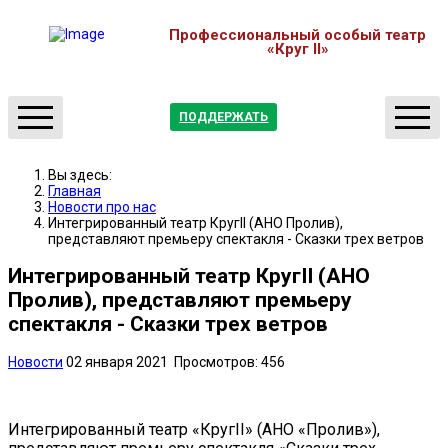
Профессиональный особый театр
«Круг II»
ПОДДЕРЖАТЬ
О нас
Театр
Вы здесь:
Отчеты
Студия
Главная
Новости про нас
Новости
Мастерские
Интегрированный театр КругII (АНО Пролив),
представляют премьеру спектакля - Сказки трех ветров
Партнерство
Медиатека
Контакты
Обучение
Интегрированный театр КругII (АНО
Пролив), представляют премьеру
Афиша
спектакля - Сказки трех ветров
Новости
02 января 2021
Просмотров: 456
Интегрированный театр «КругII» (АНО «Пролив»),