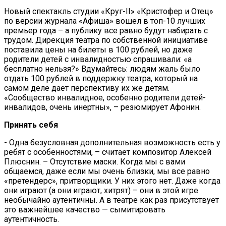
Новый спектакль студии «Круг-II» «Кристофер и Отец»
по версии журнала «Афиша» вошел в топ-10 лучших
премьер года – а публику все равно будут набирать с
трудом. Дирекция театра по собственной инициативе
поставила цены на билеты в 100 рублей, но даже
родители детей с инвалидностью спрашивали: «а
бесплатно нельзя?» Вдумайтесь: людям жаль было
отдать 100 рублей в поддержку театра, который на
самом деле дает перспективу их же детям.
«Сообщество инвалидное, особенно родители детей-
инвалидов, очень инертны», – резюмирует Афонин.
Принять себя
- Одна безусловная дополнительная возможность есть у
ребят с особенностями, – считает композитор Алексей
Плюснин. – Отсутствие маски. Когда мы с вами
общаемся, даже если мы очень близки, мы все равно
«претендерс», притворщики. У них этого нет. Даже когда
они играют (а они играют, хитрят) – они в этой игре
необычайно аутентичны. А в театре как раз присутствует
это важнейшее качество — сымитировать
аутентичность.