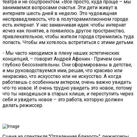
театра и не соцпроектом. «Все просто, куда проще – мы
занимаемся вопросами счастья. Эти дети живут в
интернате шесть дней в неделю. Это чудовищная
несправедливость, что в полуторамиллионном городе
есть интернат. У нас заманчивая идея: чтобы интернат
исчез как понятие, а появилось другое пространство,
привлекательное, чтобы жители города стремились туда
попасть. Чтобы им хотелось встретиться с этими детьми.
- Мы часто находимся в плену наших эстетических
концепций, – говорит Андрей Афонин.- Причем они
глубоко бессознательны. Они сформированы в детстве,
и мы руководствуемся ими, решая, что красиво или
некрасиво, что искусство или не искусство. А когда
работаешь с особенным актером, очень важно увидеть
что-то новое. И очень трудно увидеть это новое, потому
что ты находишься в старых клише, и переступить через
себя и увидеть новое – это работа, которую должен
делать режиссер.
Сцена из спектакля "Отдаленная близость", режиссеры