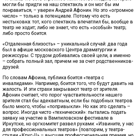
могли бы придти на наш спектакль и он мог бы им
понравиться, – уверен Андрей Афонин. Но это «огромное
число» – только в потенциале. Потому что есть
нестыковка: тот, кого спектакль впечатлил бы, вообще в
театр не ходит; либо не знает, что есть «особый» театр;
либо просто боится.
«Отдаленная близость» – уникальный случай: два года
был в афише московского Центра драматургии и
режиссуры. С трудом добивались своей цели, а именно
– собрать полный зал, причем не за счет родственников-
друзей.
По словам Афоина, публика боится «театра с
инвалидами». Например, боится того, что будут давить на
жалость. И эти страхи закрывают театр от зрителя.
Афонин считает, что порог чувствительности нашего
зрителя стал бы адекватным, если бы подобных театров
было много, чтобы «попривыкли». Но как это сделать –
вопрос. Иногда чисто «технический»: пытались подать
заявку на участие в Вампиловском фестивале в
Иркутске, но оргкомитет развел руками: «Извините, у нас
для профессиональных театров» (повторим, у театра-
студии «Круг-II» – высшая профессиональная премия, но