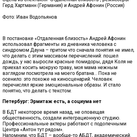
Герд Хартманн (Германия) и Андрей Афонин (Россия)
Фото: Иван Водопьянов
В постановке «Отдаленная близость» Андрей Афонин
использовал фрагменты из дневника человека с
синдромом Дауна – притом что сначала понятия не имел,
что делать с этим массивом перечислений: пошел
дождь, у нас выросли красные помидоры, дядя Коля не
приехал косить мокрую траву, моя мама нежным
взглядом посмотрела на моего братана… Пока не
осенило: это похоже на киносценарий. Человек
перечислял яркие эмоциональные образы. И стало
понятно, что делать с текстом.
Петербург: Эрмитаж есть, а социума нет
В БДТ некоторое время назад, не оповещая
общественность, создали интеграционную студию.
Профессиональные актеры работают с подопечными
Центра «Антон тут рядом».
Напомним, что БДТ – вообще-то АБДТ, академический.