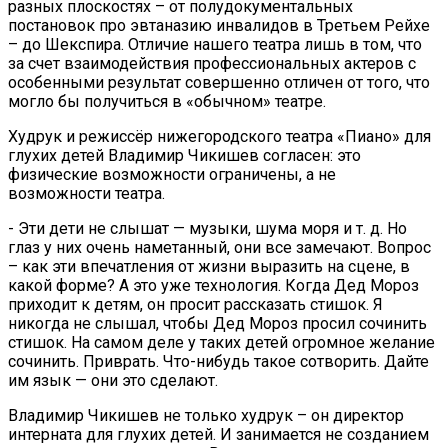
разных плоскостях – от полудокументальных
постановок про эвтаназию инвалидов в Третьем Рейхе
– до Шекспира. Отличие нашего театра лишь в том, что
за счет взаимодействия профессиональных актеров с
особенными результат совершенно отличен от того, что
могло бы получиться в «обычном» театре.
Худрук и режиссёр нижегородского театра «Пиано» для
глухих детей Владимир Чикишев согласен: это
физические возможности ограничены, а не
возможности театра.
- Эти дети не слышат — музыки, шума моря и т. д. Но
глаз у них очень наметанный, они все замечают. Вопрос
– как эти впечатления от жизни выразить на сцене, в
какой форме? А это уже технология. Когда Дед Мороз
приходит к детям, он просит рассказать стишок. Я
никогда не слышал, чтобы Дед Мороз просил сочинить
стишок. На самом деле у таких детей огромное желание
сочинить. Приврать. Что-нибудь такое сотворить. Дайте
им язык — они это сделают.
Владимир Чикишев не только худрук – он директор
интерната для глухих детей. И занимается не созданием