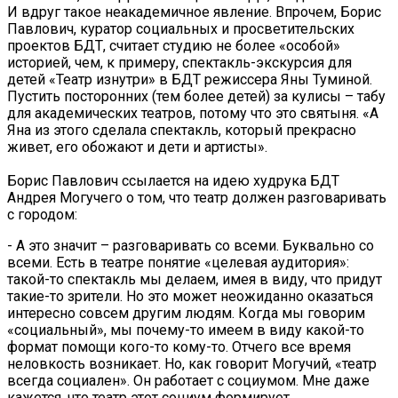
И вдруг такое неакадемичное явление. Впрочем, Борис
Павлович, куратор социальных и просветительских
проектов БДТ, считает студию не более «особой»
историей, чем, к примеру, спектакль-экскурсия для
детей «Театр изнутри» в БДТ режиссера Яны Туминой.
Пустить посторонних (тем более детей) за кулисы – табу
для академических театров, потому что это святыня. «А
Яна из этого сделала спектакль, который прекрасно
живет, его обожают и дети и артисты».
Борис Павлович ссылается на идею худрука БДТ
Андрея Могучего о том, что театр должен разговаривать
с городом:
- А это значит – разговаривать со всеми. Буквально со
всеми. Есть в театре понятие «целевая аудитория»:
такой-то спектакль мы делаем, имея в виду, что придут
такие-то зрители. Но это может неожиданно оказаться
интересно совсем другим людям. Когда мы говорим
«социальный», мы почему-то имеем в виду какой-то
формат помощи кого-то кому-то. Отчего все время
неловкость возникает. Но, как говорит Могучий, «театр
всегда социален». Он работает с социумом. Мне даже
кажется, что театр этот социум формирует.