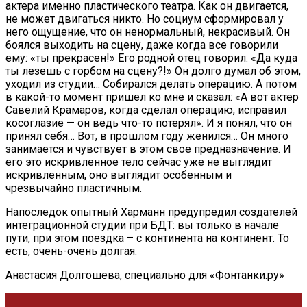
актера именно пластического театра. Как он двигается,
не может двигаться никто. Но социум сформировал у
него ощущение, что он ненормальный, некрасивый. Он
боялся выходить на сцену, даже когда все говорили
ему: «ты прекрасен!» Его родной отец говорил: «Да куда
ты лезешь с горбом на сцену?!» Он долго думал об этом,
уходил из студии… Собирался делать операцию. А потом
в какой-то момент пришел ко мне и сказал: «А вот актер
Савелий Крамаров, когда сделал операцию, исправил
косоглазие — он ведь что-то потерял». И я понял, что он
принял себя… Вот, в прошлом году женился… Он много
занимается и чувствует в этом свое предназначение. И
его это искривленное тело сейчас уже не выглядит
искривленным, оно выглядит особенным и
чрезвычайно пластичным.
Напоследок опытный Харманн предупредил создателей
интеграционной студии при БДТ: вы только в начале
пути, при этом поездка – с континента на континент. То
есть, очень-очень долгая.
Анастасия Долгошева, специально для «Фонтанки.ру»