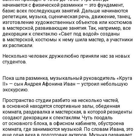
начинается с физической разминки — это фундамент,
базис всех последующих занятий. Дальше начинаются
репетиции, музыка, сценическая речь, движение, танец,
изготовление художественных объектов или костюмов
в мастерской, развивающие занятия. Так, например, все
декорации к спектаклю «Свет под водой» созданы
в мастерской, костюмы к нему шила мастер, а участники
их расписали.
Несколько человек дружелюбно приняли нас за новых
студентов.
Пока шла разминка, музыкальный руководитель «Круга
II» — сын Андрея Афонина Иван — устроил небольшую
экскурсию.
Пространство студии разбито на несколько частей,
в основной находятся спортивные залы, обеденная
комната, раздевалка и мастерская, в которой резиденты
создают декорации к спектаклям. Чуть поодаль
от основного блока, в офисном кабинете, обустроена
комната, где занимаются музыкой. По словам Ивана, это
еще одна веха в подготовке актеров. Музыка развивает