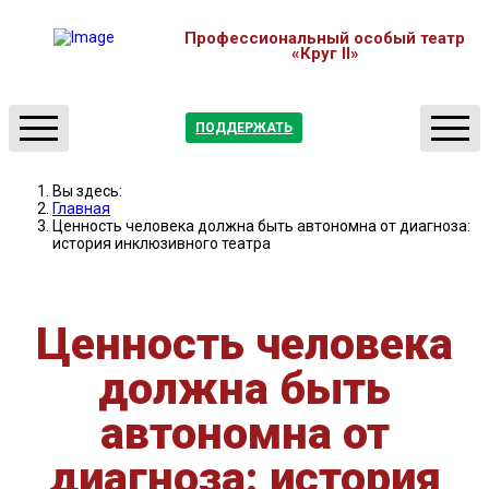
Профессиональный особый театр
«Круг II»
ПОДДЕРЖАТЬ
О нас
Театр
Вы здесь:
Отчеты
Студия
Главная
Ценность человека должна быть автономна от диагноза:
Новости
Мастерские
история инклюзивного театра
Партнерство
Медиатека
Контакты
Обучение
Ценность человека
Афиша
должна быть
автономна от
диагноза: история