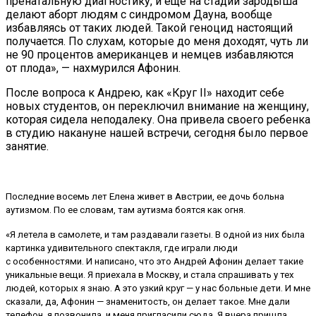
пренатальную диагностику, и еще на стадии зародыша
делают аборт людям с синдромом Дауна, вообще
избавляясь от таких людей. Такой геноцид настоящий
получается. По слухам, которые до меня доходят, чуть ли
не 90 процентов американцев и немцев избавляются
от плода», — нахмурился Афонин.
После вопроса к Андрею, как «Круг II» находит себе
новых студентов, он переключил внимание на женщину,
которая сидела неподалеку. Она привела своего ребенка
в студию накануне нашей встречи, сегодня было первое
занятие.
Последние восемь лет Елена живет в Австрии, ее дочь больна
аутизмом. По ее словам, там аутизма боятся как огня.
«Я летела в самолете, и там раздавали газеты. В одной из них была
картинка удивительного спектакля, где играли люди
с особенностями. И написано, что это Андрей Афонин делает такие
уникальные вещи. Я приехала в Москву, и стала спрашивать у тех
людей, которых я знаю. А это узкий круг — у нас больные дети. И мне
сказали, да, Афонин — знаменитость, он делает такое. Мне дали
телефон, я позвонила, и меня пригласили сюда. Я вчера пришла,