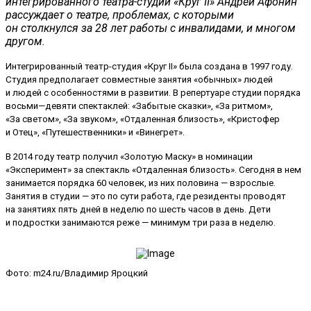
интегрированного театра-студии «Круг II» Андрей Афонин
рассуждает о театре, проблемах, с которыми
он столкнулся за 28 лет работы с инвалидами, и многом
другом.
Интегрированный театр-студия «Круг II» была создана в 1997 году.
Студия предполагает совместные занятия «обычных» людей
и людей с особенностями в развитии. В репертуаре студии порядка
восьми—девяти спектаклей: «Забытые сказки», «За ритмом»,
«За светом», «За звуком», «Отдаленная близость», «Кристофер
и Отец», «Путешественники» и «Винегрет».
В 2014 году театр получил «Золотую Маску» в номинации
«Эксперимент» за спектакль «Отдаленная близость». Сегодня в нем
занимается порядка 60 человек, из них половина — взрослые.
Занятия в студии — это по сути работа, где резиденты проводят
на занятиях пять дней в неделю по шесть часов в день. Дети
и подростки занимаются реже — минимум три раза в неделю.
Фото: m24.ru/Владимир Яроцкий