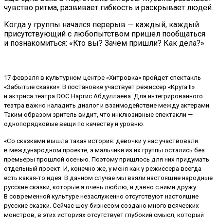
чувство ритма, развивает гибкость и раскрывает людей.
Когда у группы начался перерыв — каждый, каждый
присутствующий с любопытством пришел пообщаться
и познакомиться: «Кто вы? Зачем пришли? Как дела?»
17 февраля в культурном центре «Хитровка» пройдет спектакль
«Забытые сказки». В постановке участвует режиссер «Круга II»
и актриса театра.DOC Наргис Абдуллаева. Для интегрированного
театра важно наладить диалог и взаимодействие между актерами.
Таким образом зритель видит, что инклюзивные спектакли —
однопорядковые вещи по качеству и уровню.
«Со сказками вышла такая история: девочки у нас участвовали
в международном проекте, а мальчики из их группы остались без
премьеры прошлой осенью. Поэтому пришлось для них придумать
отдельный проект. И, конечно же, у меня как у режиссера всегда
есть какая-то идея. В данном случае мы взяли настоящие народные
русские сказки, которые я очень люблю, и давно с ними дружу.
В современной культуре незаслуженно отсутствуют настоящие
русские сказки. Сейчас шоу-бизнесом создано много всяческих
монстров, в этих историях отсутствует глубокий смысл, который