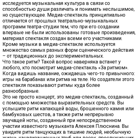
исследуется музыкальная культура в связи со
способностью души различать и понимать неслышимое,
но существующее. Медиа-спектакль принципиально
отличается от прошлых театрально-музыкальных
программ театра-студии тем, что при его создании
впервые не были использованы готовые произведения,
материал спектакля создан всеми его участниками.
Кроме музыки в медиа-спектакле используется
множество самых разных форм сценического действия
– от традиционных до экспериментальных.
Что такое ритм? Такой вопрос наверняка встанет у
любого, кто посмотрит медиа-спектакль «За ритмом».
Когда видишь название, ожидаешь чего-то привычного:
игры на барабанах или ритма на теле. Но создатели этого
спектакля показывают ритмы куда более
разнообразные.
Это не просто концерт, это медиа-спектакль, созданный
с помощью множества выразительных средств. Вы
услышите ритм капающей воды, брошенного камня или
бамбуковых шестов, а также ритм непрерывно
звучащей ноты, созданный при непосредственном
участии известного музыканта Алексея Плюснина. Вы
увидите ритм танцующих в тишине людей, необычную
жизнь канализационных труб или досок, прослуживших