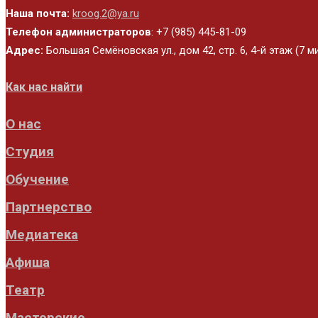
Наша почта:
kroog.2@ya.ru
Телефон администраторов
: +7 (985) 445-81-09
Адрес:
Большая Семёновская ул., дом 42, стр. 6, 4-й этаж (7 
Как нас найти
О нас
Студия
Обучение
Партнерство
Медиатека
Афиша
Театр
Мастерские