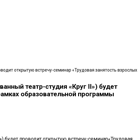
роводит открытую встречу-семинар «Трудовая занятость взрослых
анный театр-студия «Круг II») будет
 рамках образовательной программы
») будет проводит открытую встречу-семинар«Трудовая