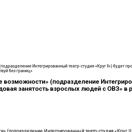
(подразделение Интегрированный театр-студия «Круг II») будет п
вуй без границ»
е возможности» (подразделение Интегриров
довая занятость взрослых людей с ОВЗ» в
 (подразделение Интегрированный театр-студия «Круг II