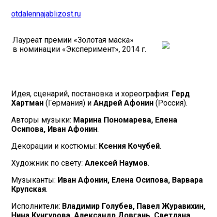
otdalennajablizost.ru
Лауреат премии «Золотая маска»
в номинации «Эксперимент», 2014 г.
Идея, сценарий, постановка и хореография:
Герд
Хартман
(Германия) и
Андрей Афонин
(Россия).
Авторы музыки:
Марина Пономарева, Елена
Осипова, Иван Афонин
.
Декорации и костюмы:
Ксения Кочубей
.
Художник по свету:
Алексей Наумов
.
Музыканты:
Иван Афонин, Елена Осипова, Варвара
Крупская
.
Исполнители:
Владимир Голубев, Павел Журавихин,
Нина Кунгурова, Александр Довгань, Светлана