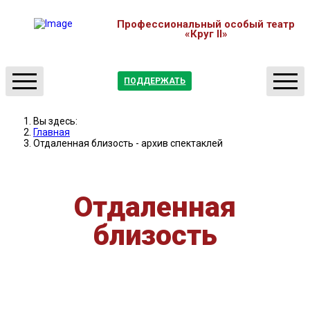
Профессиональный особый театр
«Круг II»
ПОДДЕРЖАТЬ
О нас
Театр
Вы здесь:
Отчеты
Студия
Главная
Отдаленная близость - архив спектаклей
Новости
Мастерские
Партнерство
Медиатека
Контакты
Обучение
Отдаленная
Афиша
близость